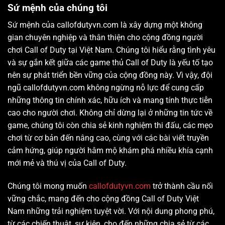
Sứ mệnh của chúng tôi
Sứ mệnh của callofdutyvn.com là xây dựng một không
gian chuyên nghiệp và thân thiện cho cộng đồng người
chơi Call of Duty tại Việt Nam. Chúng tôi hiểu rằng tình yêu
và sự gắn kết giữa các game thủ Call of Duty là yếu tố tạo
nên sự phát triển bền vững của cộng đồng này. Vì vậy, đội
ngũ callofdutyvn.com không ngừng nỗ lực để cung cấp
những thông tin chính xác, hữu ích và mang tính thực tiễn
cao cho người chơi. Không chỉ dừng lại ở những tin tức về
game, chúng tôi còn chia sẻ kinh nghiệm thi đấu, các mẹo
chơi từ cơ bản đến nâng cao, cùng với các bài viết truyền
cảm hứng, giúp người hâm mộ khám phá nhiều khía cạnh
mới mẻ và thú vị của Call of Duty.
Chúng tôi mong muốn
callofdutyvn.com
trở thành cầu nối
vững chắc, mang đến cho cộng đồng Call of Duty Việt
Nam những trải nghiệm tuyệt vời. Với nội dung phong phú,
từ các chiến thuật, sự kiện, cho đến những chia sẻ từ các