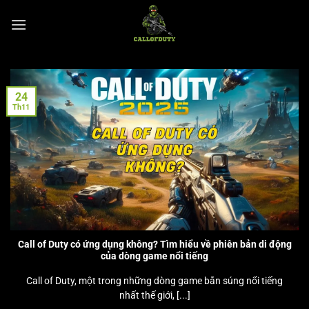
Chuyển
đến
nội
dung
24
Th11
Call of Duty có ứng dụng không? Tìm hiểu về phiên bản di động
của dòng game nổi tiếng
Call of Duty, một trong những dòng game bắn súng nổi tiếng
nhất thế giới, [...]