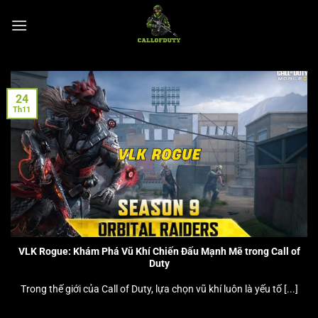
Chuyển
đến
nội
dung
24
Th11
VLK Rogue: Khám Phá Vũ Khí Chiến Đấu Mạnh Mẽ trong Call of
Duty
Trong thế giới của Call of Duty, lựa chọn vũ khí luôn là yếu tố [...]