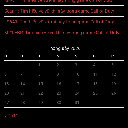
M4A1: Tìm hiểu về vũ khí này trong game Call of Duty
Scar-H: Tìm hiểu về vũ khí này trong game Call of Duty
L96A1: Tìm hiểu về vũ khí này trong game Call of Duty
M21 EBR: Tìm hiểu về vũ khí này trong game Call of Duty
Tháng bảy 2026
H
B
T
N
S
B
C
1
2
3
4
5
6
7
8
9
10
11
12
13
14
15
16
17
18
19
20
21
22
23
24
25
26
27
28
29
30
31
« Th11