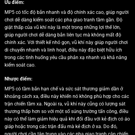
Ưu điểm:
MP5 có tốc độ bắn nhanh và độ chính xác cao, giúp người
chơi dễ dàng kiểm soát các pha giao tranh tầm gần. Độ
giật thấp của vũ khí này là một trong những lợi thế lớn,
giúp người chơi dễ dàng bắn liên tục mà không mất độ
chính xác. Với thiết kế nhỏ gọn, vũ khí này giúp người chơi
di chuyển nhanh và linh hoạt, điều này đặc biệt hữu ích
trong các tình huống yêu cầu phản xạ nhanh và khả năng
kiểm soát cao.
Nhược điểm:
MP5 có tầm bắn hạn chế và sức sát thương giảm dần ở
khoảng cách xa, điều này khiến nó không phù hợp cho các
trận chiến tầm xa. Ngoài ra, vũ khí này cũng có lượng sát
thương thấp hơn so với một số súng trường tấn công, điều
này có thể làm giảm hiệu quả khi đối đầu với kẻ địch có áo
giáp hoặc trong các trận đấu mà kẻ địch ở xa. Do đó,
người chơi cần tập trung vào các pha giao tranh cận chiến