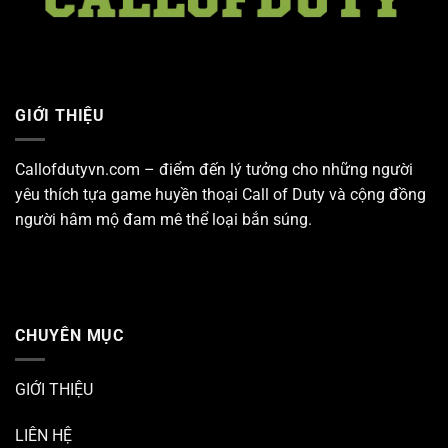
GIỚI THIỆU
Callofdutyvn.com – điểm đến lý tưởng cho những người
yêu thích tựa game huyền thoại
Call of Duty
và cộng đồng
người hâm mộ đam mê thể loại bắn súng.
CHUYÊN MỤC
GIỚI THIỆU
LIÊN HỆ