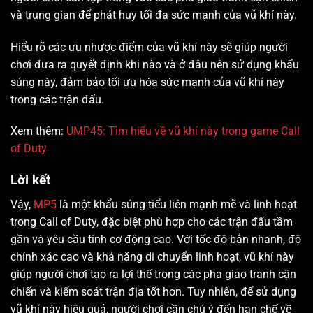
và trung gian để phát huy tối đa sức mạnh của vũ khí này.
Hiểu rõ các ưu nhược điểm của vũ khí này sẽ giúp người
chơi đưa ra quyết định khi nào và ở đâu nên sử dụng khẩu
súng này, đảm bảo tối ưu hóa sức mạnh của vũ khí này
trong các trận đấu.
Xem thêm:
UMP45: Tìm hiểu về vũ khí này trong game Call
of Duty
Lời kết
Vậy,
MP5
là một khẩu súng tiểu liên mạnh mẽ và linh hoạt
trong Call of Duty, đặc biệt phù hợp cho các trận đấu tầm
gần và yêu cầu tính cơ động cao. Với tốc độ bắn nhanh, độ
chính xác cao và khả năng di chuyển linh hoạt, vũ khí này
giúp người chơi tạo ra lợi thế trong các pha giao tranh cận
chiến và kiểm soát trận địa tốt hơn. Tuy nhiên, để sử dụng
vũ khí này hiệu quả, người chơi cần chú ý đến hạn chế về