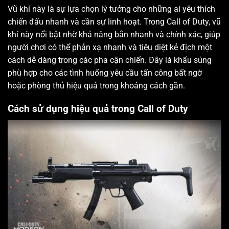
Vũ khí này là sự lựa chọn lý tưởng cho những ai yêu thích
chiến đấu nhanh và cần sự linh hoạt. Trong Call of Duty, vũ
khí này nổi bật nhờ khả năng bắn nhanh và chính xác, giúp
người chơi có thể phản xạ nhanh và tiêu diệt kẻ địch một
cách dễ dàng trong các pha cận chiến. Đây là khẩu súng
phù hợp cho các tình huống yêu cầu tấn công bất ngờ
hoặc phòng thủ hiệu quả trong khoảng cách gần.
Cách sử dụng hiệu quả trong Call of Duty