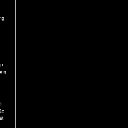
ng
úp
dụng
ờ.
ặc
át