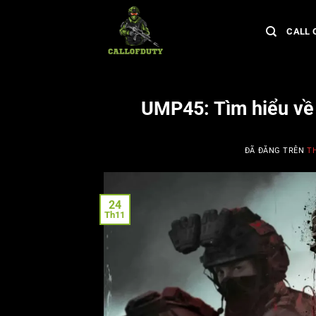
Chuyển
đến
CALL 
nội
dung
UMP45: Tìm hiểu về 
ĐÃ ĐĂNG TRÊN
T
24
Th11