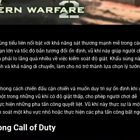
úng tiểu liên nổi bật với khả năng sát thương mạnh mẽ trong cá
ạn lớn và tốc độ bắn tương đối ổn định, vũ khí này giúp người c
phải lo lắng quá nhiều về việc kiểm soát độ giật. Khẩu súng n
 và khả năng di chuyển, làm cho nó trở thành lựa chọn lý tưở
ong cách chiến đấu cận chiến và muốn duy trì sự ổn định khi 
ột trong những vũ khí có độ giật thấp, cho phép người chơi dễ
c hiện những pha tấn công quyết liệt. Vũ khí này thực sự là mộ
m soát một khu vực nhỏ hoặc thực hiện các pha tấn công bất ng
ng Call of Duty