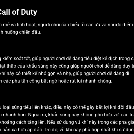
all of Duty
 mẽ và linh hoạt, người chơi cần hiểu rõ các ưu và nhược điểm
ình huống chiến đấu.
iểm soát tốt, giúp người chơi dễ dàng tiêu diệt kẻ địch trong 
iật thấp của khẩu súng này cũng giúp người chơi dễ dàng duy tr
 khí này có thiết kế nhỏ gọn và nhẹ, giúp người chơi dễ dàng di
n các pha tấn công bất ngờ hoặc rút lui nhanh chóng.
ại súng tiểu liên khác, điều này có thể gây bất lợi khi đối đầu
n nhanh hơn. Ngoài ra, khẩu súng này không phù hợp với các tr
khoảng cách tăng lên. Nếu sử dụng vũ khí này trong các pha gi
ầm bắn xa hơn áp đảo. Do đó, vũ khí này phù hợp nhất khi sử dụ