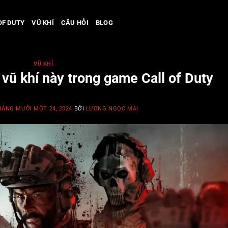
OF DUTY
VŨ KHÍ
CÂU HỎI
BLOG
VŨ KHÍ
vũ khí này trong game Call of Duty
HÁNG MƯỜI MỘT 24, 2024
BỞI
LƯƠNG NGỌC MAI