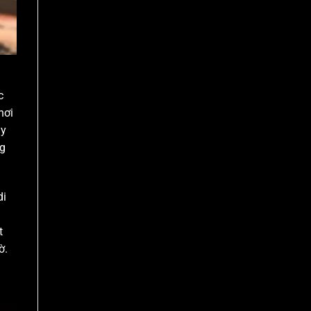
c
hơi
ày
ng
di
t
ờ.