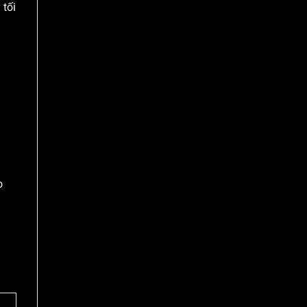
 tối
o