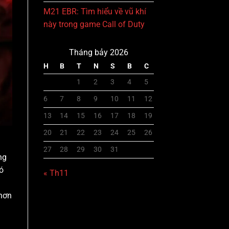
M21 EBR: Tìm hiểu về vũ khí
này trong game Call of Duty
Tháng bảy 2026
H
B
T
N
S
B
C
1
2
3
4
5
6
7
8
9
10
11
12
13
14
15
16
17
18
19
20
21
22
23
24
25
26
27
28
29
30
31
ng
ó
« Th11
 hơn