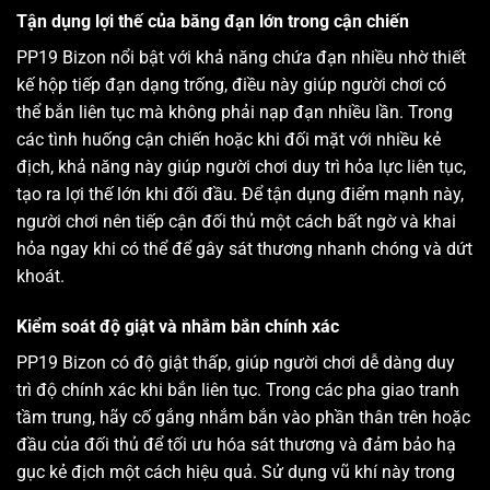
Tận dụng lợi thế của băng đạn lớn trong cận chiến
PP19 Bizon nổi bật với khả năng chứa đạn nhiều nhờ thiết
kế hộp tiếp đạn dạng trống, điều này giúp người chơi có
thể bắn liên tục mà không phải nạp đạn nhiều lần. Trong
các tình huống cận chiến hoặc khi đối mặt với nhiều kẻ
địch, khả năng này giúp người chơi duy trì hỏa lực liên tục,
tạo ra lợi thế lớn khi đối đầu. Để tận dụng điểm mạnh này,
người chơi nên tiếp cận đối thủ một cách bất ngờ và khai
hỏa ngay khi có thể để gây sát thương nhanh chóng và dứt
khoát.
Kiểm soát độ giật và nhắm bắn chính xác
PP19 Bizon có độ giật thấp, giúp người chơi dễ dàng duy
trì độ chính xác khi bắn liên tục. Trong các pha giao tranh
tầm trung, hãy cố gắng nhắm bắn vào phần thân trên hoặc
đầu của đối thủ để tối ưu hóa sát thương và đảm bảo hạ
gục kẻ địch một cách hiệu quả. Sử dụng vũ khí này trong