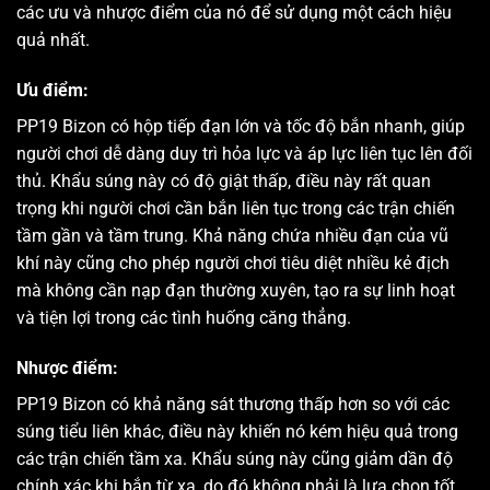
các ưu và nhược điểm của nó để sử dụng một cách hiệu
quả nhất.
Ưu điểm:
PP19 Bizon có hộp tiếp đạn lớn và tốc độ bắn nhanh, giúp
người chơi dễ dàng duy trì hỏa lực và áp lực liên tục lên đối
thủ. Khẩu súng này có độ giật thấp, điều này rất quan
trọng khi người chơi cần bắn liên tục trong các trận chiến
tầm gần và tầm trung. Khả năng chứa nhiều đạn của vũ
khí này cũng cho phép người chơi tiêu diệt nhiều kẻ địch
mà không cần nạp đạn thường xuyên, tạo ra sự linh hoạt
và tiện lợi trong các tình huống căng thẳng.
Nhược điểm:
PP19 Bizon có khả năng sát thương thấp hơn so với các
súng tiểu liên khác, điều này khiến nó kém hiệu quả trong
các trận chiến tầm xa. Khẩu súng này cũng giảm dần độ
chính xác khi bắn từ xa, do đó không phải là lựa chọn tốt