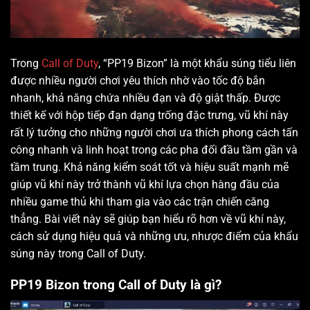
Trong
Call of Duty
, “PP19 Bizon” là một khẩu súng tiểu liên
được nhiều người chơi yêu thích nhờ vào tốc độ bắn
nhanh, khả năng chứa nhiều đạn và độ giật thấp. Được
thiết kế với hộp tiếp đạn dạng trống đặc trưng, vũ khí này
rất lý tưởng cho những người chơi ưa thích phong cách tấn
công nhanh và linh hoạt trong các pha đối đầu tầm gần và
tầm trung. Khả năng kiểm soát tốt và hiệu suất mạnh mẽ
giúp vũ khí này trở thành vũ khí lựa chọn hàng đầu của
nhiều game thủ khi tham gia vào các trận chiến căng
thẳng. Bài viết này sẽ giúp bạn hiểu rõ hơn về vũ khí này,
cách sử dụng hiệu quả và những ưu, nhược điểm của khẩu
súng này trong Call of Duty.
PP19 Bizon trong Call of Duty là gì?