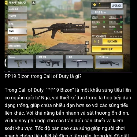
PP19 Bizon trong Call of Duty là gì?
Trong Call of Duty, “PP19 Bizon” là một khẩu súng tiểu liên
có nguồn gốc từ Nga, với thiết kế đặc trưng là hộp tiếp đạn
dạng trống, giúp chứa nhiều đạn hơn so với các súng tiểu
liên khác. Với khả năng bắn nhanh và sát thương ổn định,
vũ khí này phù hợp cho các trận đấu cận chiến và kiểm
soát khu vực. Tốc độ bắn cao của súng giúp người chơi
nhanh chóng tiêu diệt kẻ địch ở tầm gần, trong khi độ giật