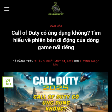
Chuyển
đến
nội
dung
CÂU HỎI
Call of Duty có ứng dụng không? Tìm
hiểu về phiên bản di động của dòng
game nổi tiếng
ĐÃ ĐĂNG TRÊN
THÁNG MƯỜI MỘT 24, 2024
BỞI
LƯƠNG NGỌC
MAI
24
Th11