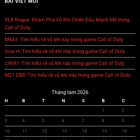
BÀI VIẾT MỚI
VLK Rogue: Khám Phá Vũ Khí Chiến Đấu Mạnh Mẽ trong
Call of Duty
M4A1: Tìm hiểu về vũ khí này trong game Call of Duty
Scar-H: Tìm hiểu về vũ khí này trong game Call of Duty
L96A1: Tìm hiểu về vũ khí này trong game Call of Duty
M21 EBR: Tìm hiểu về vũ khí này trong game Call of Duty
Tháng tám 2026
H
B
T
N
S
B
C
1
2
3
4
5
6
7
8
9
10
11
12
13
14
15
16