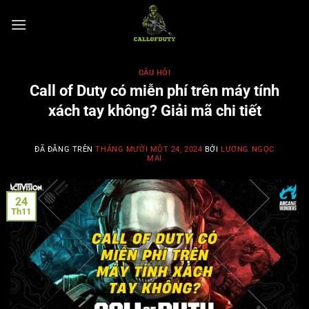
Chuyển
đến
nội
dung
CÂU HỎI
Call of Duty có miễn phí trên máy tính
xách tay không? Giải mã chi tiết
ĐÃ ĐĂNG TRÊN
THÁNG MƯỜI MỘT 24, 2024
BỞI
LƯƠNG NGỌC
MAI
24
Th11