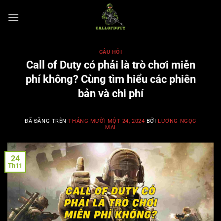
Chuyển
đến
nội
dung
CÂU HỎI
Call of Duty có phải là trò chơi miễn
phí không? Cùng tìm hiểu các phiên
bản và chi phí
ĐÃ ĐĂNG TRÊN
THÁNG MƯỜI MỘT 24, 2024
BỞI
LƯƠNG NGỌC
MAI
24
Th11