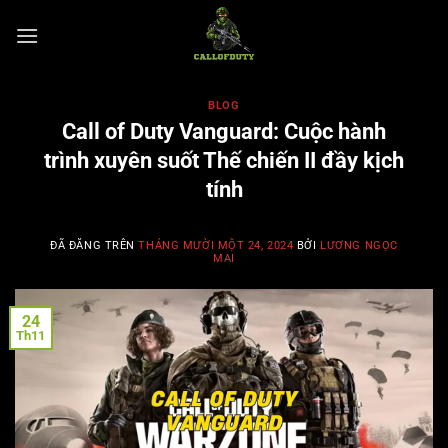
Chuyển
đến
nội
dung
BLOG
Call of Duty Vanguard: Cuộc hành
trình xuyên suốt Thế chiến II đầy kịch
tính
ĐÃ ĐĂNG TRÊN
THÁNG MƯỜI MỘT 24, 2024
BỞI
LƯƠNG NGỌC
MAI
24
Th11