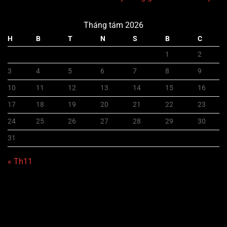
Tháng tám 2026
H
B
T
N
S
B
C
1
2
3
4
5
6
7
8
9
10
11
12
13
14
15
16
17
18
19
20
21
22
23
24
25
26
27
28
29
30
31
« Th11