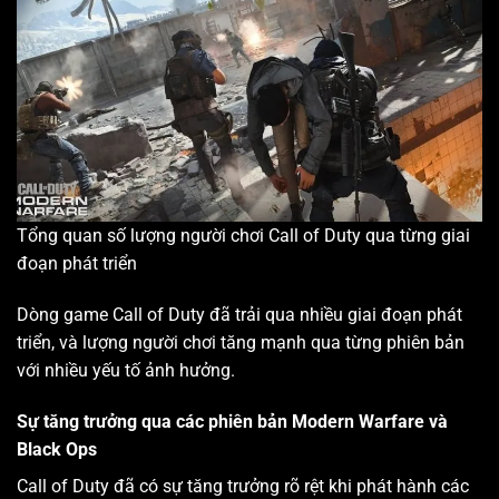
Tổng quan số lượng người chơi Call of Duty qua từng giai
đoạn phát triển
Dòng game Call of Duty đã trải qua nhiều giai đoạn phát
triển, và lượng người chơi tăng mạnh qua từng phiên bản
với nhiều yếu tố ảnh hưởng.
Sự tăng trưởng qua các phiên bản Modern Warfare và
Black Ops
Call of Duty đã có sự tăng trưởng rõ rệt khi phát hành các