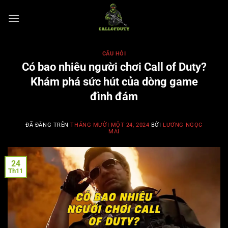
Chuyển
đến
nội
dung
CÂU HỎI
Có bao nhiêu người chơi Call of Duty?
Khám phá sức hút của dòng game
đình đám
ĐÃ ĐĂNG TRÊN
THÁNG MƯỜI MỘT 24, 2024
BỞI
LƯƠNG NGỌC
MAI
24
Th11