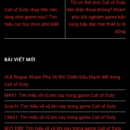
Tôi có thể chơi Call of Duty
Call of Duty chạy trên nền
trên điện thoại không? Khám
tảng chơi game nào? Tìm
phá trải nghiệm game bắn
hiểu các tùy chọn phổ biến
súng hấp dẫn trên thiết bị di
động
BÀI VIẾT MỚI
VLK Rogue: Khám Phá Vũ Khí Chiến Đấu Mạnh Mẽ trong
Call of Duty
M4A1: Tìm hiểu về vũ khí này trong game Call of Duty
Scar-H: Tìm hiểu về vũ khí này trong game Call of Duty
L96A1: Tìm hiểu về vũ khí này trong game Call of Duty
M21 EBR: Tìm hiểu về vũ khí này trong game Call of Duty