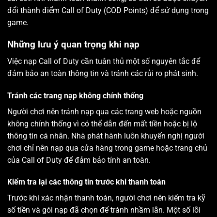
đổi thành điểm Call of Duty (COD Points) để sử dụng trong
game.
Những lưu ý quan trọng khi nạp
Việc nạp Call of Duty cần tuân thủ một số nguyên tắc để
đảm bảo an toàn thông tin và tránh các rủi ro phát sinh.
Tránh các trang nạp không chính thống
Người chơi nên tránh nạp qua các trang web hoặc nguồn
không chính thống vì có thể dẫn đến mất tiền hoặc bị lộ
thông tin cá nhân. Nhà phát hành luôn khuyến nghị người
chơi chỉ nên nạp qua cửa hàng trong game hoặc trang chủ
của Call of Duty để đảm bảo tính an toàn.
Kiểm tra lại các thông tin trước khi thanh toán
Trước khi xác nhận thanh toán, người chơi nên kiểm tra kỹ
số tiền và gói nạp đã chọn để tránh nhầm lẫn. Một số lỗi