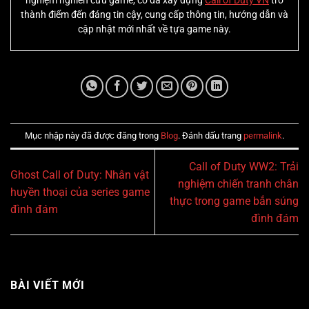
nghiệm nghiên cứu game, cô đã xây dựng
Call of Duty VN
trở
thành điểm đến đáng tin cậy, cung cấp thông tin, hướng dẫn và
cập nhật mới nhất về tựa game này.
Mục nhập này đã được đăng trong
Blog
. Đánh dấu trang
permalink
.
Call of Duty WW2: Trải
Ghost Call of Duty: Nhân vật
nghiệm chiến tranh chân
huyền thoại của series game
thực trong game bắn súng
đình đám
đình đám
BÀI VIẾT MỚI