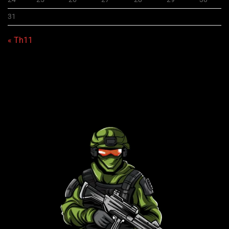
31
« Th11