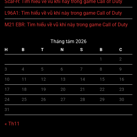
Scar-H: Tìm hiểu về vũ khí này trong game Call of Duty
L96A1: Tìm hiểu về vũ khí này trong game Call of Duty
M21 EBR: Tìm hiểu về vũ khí này trong game Call of Duty
Tháng tám 2026
H
B
T
N
S
B
C
1
2
3
4
5
6
7
8
9
10
11
12
13
14
15
16
17
18
19
20
21
22
23
24
25
26
27
28
29
30
31
« Th11