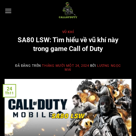
Chuyển
đến
nội
dung
VŨ KHÍ
SA80 LSW: Tìm hiểu về vũ khí này
trong game Call of Duty
ĐÃ ĐĂNG TRÊN
THÁNG MƯỜI MỘT 24, 2024
BỞI
LƯƠNG NGỌC
MAI
24
Th11