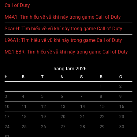
Call of Duty
M4A1: Tìm hiểu về vũ khí này trong game Call of Duty
Scar-H: Tìm hiểu về vũ khí này trong game Call of Duty
L96A1: Tìm hiểu về vũ khí này trong game Call of Duty
M21 EBR: Tìm hiểu về vũ khí này trong game Call of Duty
Tháng tám 2026
H
B
T
N
S
B
C
1
2
3
4
5
6
7
8
9
10
11
12
13
14
15
16
17
18
19
20
21
22
23
24
25
26
27
28
29
30
31