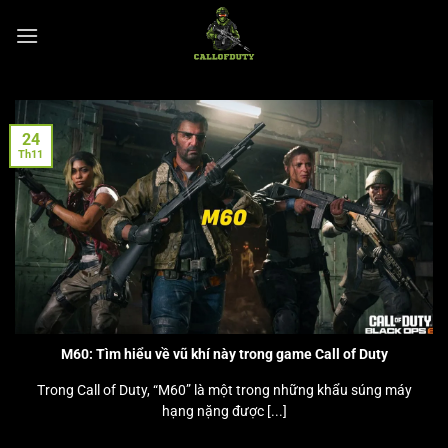
Chuyển
đến
nội
dung
24
Th11
M60: Tìm hiểu về vũ khí này trong game Call of Duty
Trong Call of Duty, “M60” là một trong những khẩu súng máy
hạng nặng được [...]